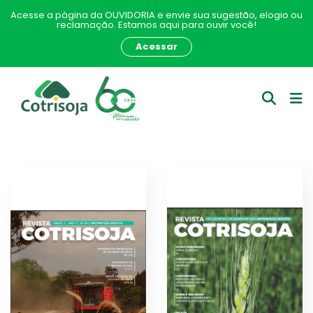
Acesse a página da OUVIDORIA e envie sua sugestão, elogio ou
reclamação. Estamos aqui para ouvir você!
Acessar