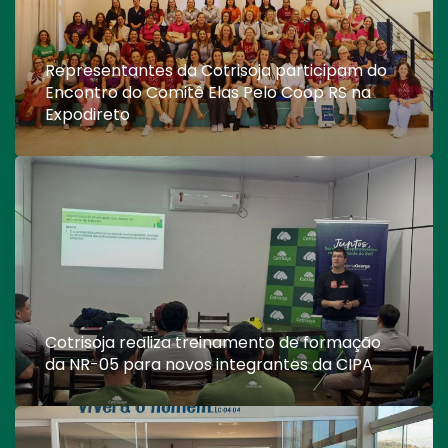
Representantes da Cotrisoja participam do
Encontro do Comitê Elas Pelo Coop RS na
Expodireto
Cotrisoja realiza treinamento de formação
da NR-05 para novos integrantes da CIPA